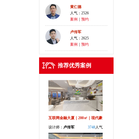
黄仁德
人气：2526
案例
|
预约
卢传军
人气：2625
案例
|
预约
推荐优秀案例
互联网金融大厦｜200㎡｜现代豪
设计师：
卢传军
3748
人气
华