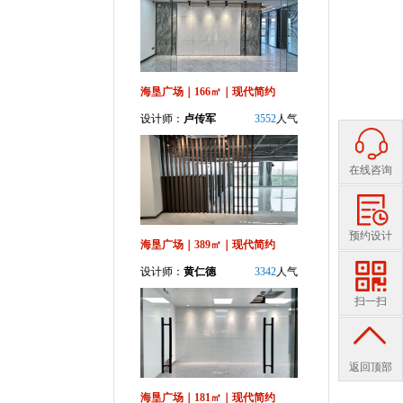
海垦广场｜166㎡｜现代简约
设计师：
卢传军
3552
人气
在线咨询
预约设计
海垦广场｜389㎡｜现代简约
设计师：
黄仁德
3342
人气
扫一扫
返回顶部
海垦广场｜181㎡｜现代简约