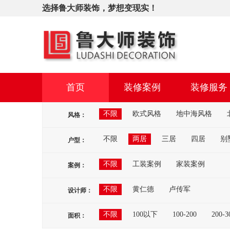
选择鲁大师装饰，梦想变现实！
首页
装修案例
装修服务
不限
欧式风格
地中海风格
风格：
不限
两居
三居
四居
别
户型：
不限
工装案例
家装案例
案例：
不限
黄仁德
卢传军
设计师：
不限
100以下
100-200
200-3
面积：