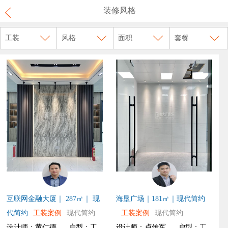
装修风格
工装
风格
面积
套餐
互联网金融大厦｜ 287㎡｜ 现
海垦广场｜181㎡｜现代简约
代简约
工装案例
现代简约
工装案例
现代简约
设计师：黄仁德
户型：工
设计师：卢传军
户型：工