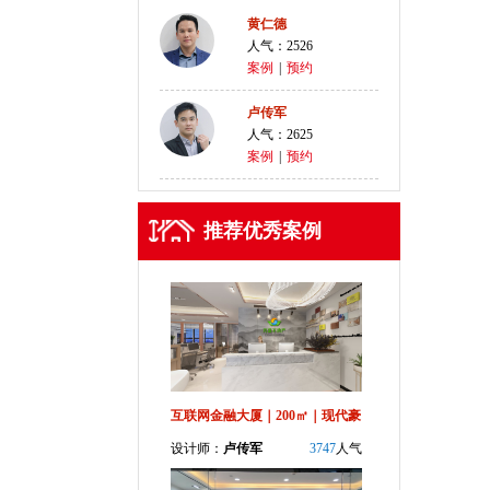
黄仁德
人气：2526
案例
|
预约
卢传军
人气：2625
案例
|
预约
推荐优秀案例
互联网金融大厦｜200㎡｜现代豪
设计师：
卢传军
3747
人气
华