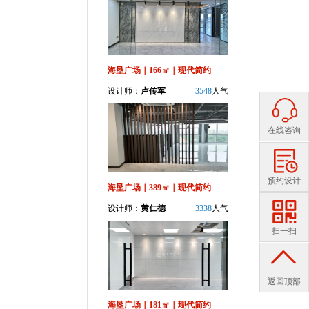
海垦广场｜166㎡｜现代简约
设计师：
卢传军
3548
人气
在线咨询
预约设计
海垦广场｜389㎡｜现代简约
设计师：
黄仁德
3338
人气
扫一扫
返回顶部
海垦广场｜181㎡｜现代简约