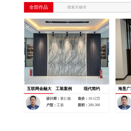
全部作品
互联网金融大
工装案例
现代简约
海垦广
厦｜ 287㎡｜
389㎡
设计师：
黄仁德
造价：
10-12万
户型：
工装
面积：
200-300
现代简约
简约