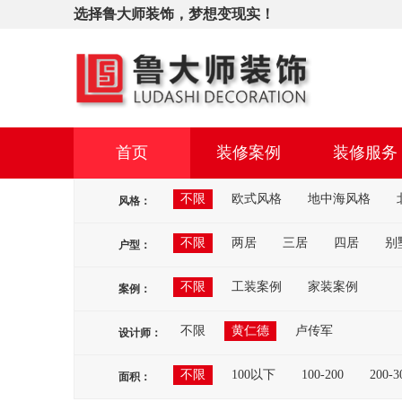
选择鲁大师装饰，梦想变现实！
首页
装修案例
装修服务
不限
欧式风格
地中海风格
风格：
不限
两居
三居
四居
别
户型：
不限
工装案例
家装案例
案例：
不限
黄仁德
卢传军
设计师：
不限
100以下
100-200
200-3
面积：