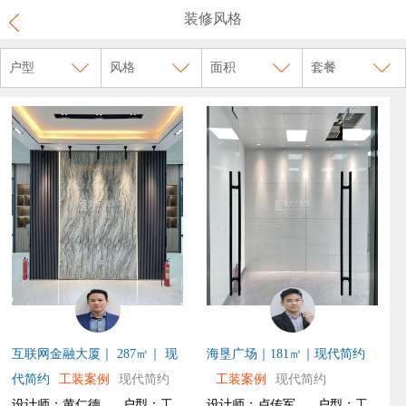
装修风格
户型
风格
面积
套餐
互联网金融大厦｜ 287㎡｜ 现
海垦广场｜181㎡｜现代简约
代简约
工装案例
现代简约
工装案例
现代简约
设计师：黄仁德
户型：工
设计师：卢传军
户型：工