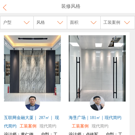
装修风格
户型
风格
面积
工装案例
互联网金融大厦｜ 287㎡｜ 现
海垦广场｜181㎡｜现代简约
代简约
工装案例
现代简约
工装案例
现代简约
设计师：黄仁德
户型：工
设计师：卢传军
户型：工