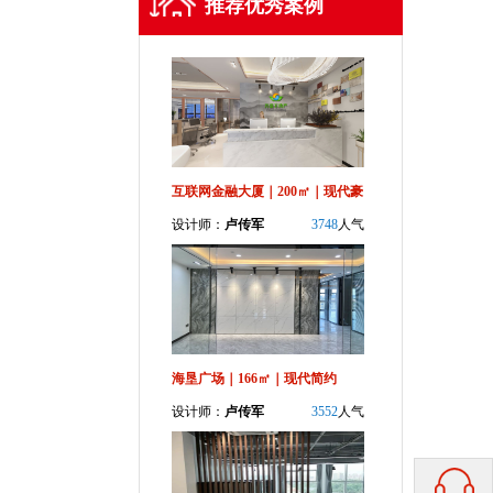
推荐优秀案例
互联网金融大厦｜200㎡｜现代豪
设计师：
卢传军
3748
人气
华
海垦广场｜166㎡｜现代简约
设计师：
卢传军
3552
人气