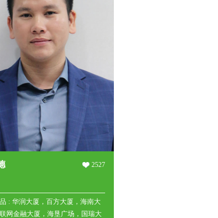
德
2527
品 : 华润大厦，百方大厦，海南大
联网金融大厦，海垦广场，国瑞大