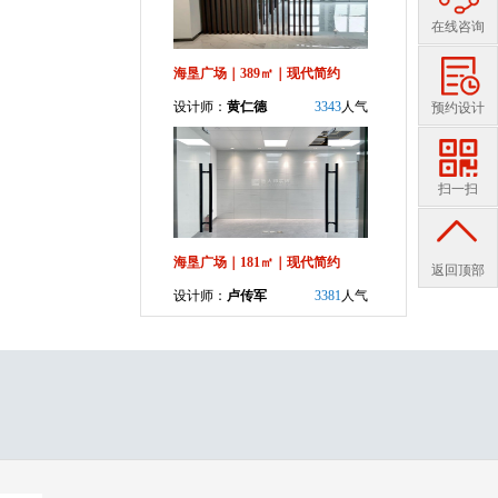
在线咨询
海垦广场｜389㎡｜现代简约
设计师：
黄仁德
3343
人气
预约设计
扫一扫
海垦广场｜181㎡｜现代简约
返回顶部
设计师：
卢传军
3381
人气