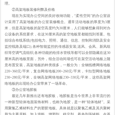
理。
②高架地板装修利弊及价格
现在为实现办公空间的良好收纳功能，“柔性空间”的办公室设
计采用了高架地板的办公室装修概念。通常活动地板的厚度为3厘
米，但是高架地板的架空高度约为30厘米，人们能够想象得到对办
公设备的系统要求，在这30厘米高的架空地板里都能找到答案。包
括综合布线系统(包括电力、照明、通信、信息、控制和消防及安全
监控线路及端口);各种智能监控的传感器安装;送风、会风、新风组
织等空调气流组织;各种功能的给排水管线等都可以全部隐藏在这30
厘米高的地板里面，另外，组合活动间墙也可在架空活动地板上随
意布置安装，高架地板的种类很多，一般分为：全钢线槽网络地板
220~360元/平米，复合网络地板200~260元/平米，卡扣型网络地板
230~280元/平米，全钢高架网络地板230~330元/平米，这些高架网
络地板的出现给办公室带来了一场革命。
③办公室地胶板
最近几年新推出还有地胶板，地胶板是当今世界上非常流行的
一种新型轻体地面装饰材料，也称为地胶，是一种“轻体地材”。采
用聚氯乙烯材料生产的塑胶地板。具体就是以聚氯乙烯及其共聚树
脂为主要原料，加入填料、增塑剂、稳定剂、着色剂等辅料，在基