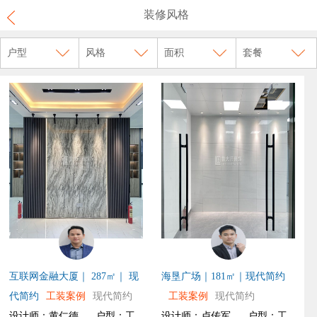
装修风格
户型
风格
面积
套餐
互联网金融大厦｜ 287㎡｜ 现
海垦广场｜181㎡｜现代简约
代简约
工装案例
现代简约
工装案例
现代简约
设计师：黄仁德
户型：工
设计师：卢传军
户型：工