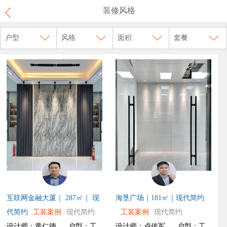
装修风格
户型
风格
面积
套餐
互联网金融大厦｜ 287㎡｜ 现
海垦广场｜181㎡｜现代简约
代简约
工装案例
现代简约
工装案例
现代简约
设计师：黄仁德
户型：工
设计师：卢传军
户型：工